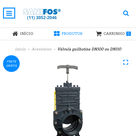
INÍCIO
PRODUTOS
CARRINHO
0
Início
-
Acessórios
-
Válvula guilhotina DN100 ou DN110
FRETE
GRÁTIS