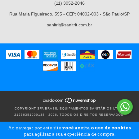
(11) 3052-2046
Rua Maria Figueiredo, 595 - CEP: 04002-003 - São Paulo/SP
sanitrit@sanitrit.com.br
COPYRIGHT SFA BRASIL EQUIPAMENTOS SANITÁRIOS LTDA -
21256351000138 - 2026. TODOS OS DIREITOS RESERVADOS.
Ao navegar por este site
você aceita o uso de cookies
para agilizar a sua experiência de compra.