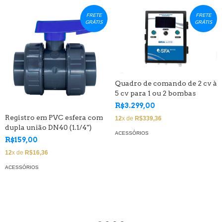
FRETE
FRETE
GRÁTIS
GRÁTIS
Quadro de comando de 2 cv à
5 cv para 1 ou 2 bombas
R$3.299,00
Registro em PVC esfera com
12
x de
R$339,36
dupla união DN40 (1.1/4")
ACESSÓRIOS
R$159,00
12
x de
R$16,36
ACESSÓRIOS