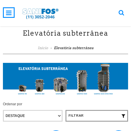
INÍCIO
PRODUTOS
CARRINHO
0
Elevatória subterrânea
Início
-
Elevatória subterrânea
Ordenar por
FILTRAR