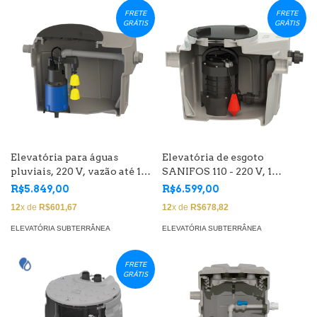
FRETE
FRETE
GRÁTIS
GRÁTIS
Elevatória para águas
Elevatória de esgoto
pluviais, 220 V, vazão até 10
SANIFOS 110 - 220 V, 1
m3/h
bomba trituradora de 2 CV
R$5.849,00
R$6.599,00
12
x de
R$601,67
12
x de
R$678,82
ELEVATÓRIA SUBTERRÂNEA
ELEVATÓRIA SUBTERRÂNEA
FRETE
GRÁTIS