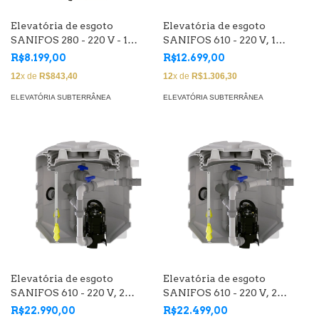
Elevatória de esgoto
Elevatória de esgoto
SANIFOS 280 - 220 V - 1
SANIFOS 610 - 220 V, 1
bomba trituradora de 2 CV,
bomba vórtex de 2 CV, vazão
R$8.199,00
R$12.699,00
vazão 11 m3/h
27 m3/h
12
x de
R$843,40
12
x de
R$1.306,30
ELEVATÓRIA SUBTERRÂNEA
ELEVATÓRIA SUBTERRÂNEA
Elevatória de esgoto
Elevatória de esgoto
SANIFOS 610 - 220 V, 2
SANIFOS 610 - 220 V, 2
bombas trituradoras de 2
bombas vórtex de 2 CV,
R$22.990,00
R$22.499,00