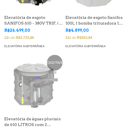
Elevatória de esgoto
Elevatória de esgoto Sanifos
SANIFOS 610 - 380V TRIF. / 2
100l, 1 bomba trituradora 1,5
bombas vórtex de 3,5 CV,
CV
R$26.499,00
R$4.899,00
vazão 33 m3/h
12
x de
R$2.725,86
12
x de
R$503,94
ELEVATÓRIA SUBTERRÂNEA
ELEVATÓRIA SUBTERRÂNEA
ESGOTADO
Elevatória de águas pluviais
de 610 LITROS com 2