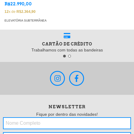
bombas - 220V, vazão até 38
R$22.990,00
m3
12
x de
R$2.364,90
ELEVATÓRIA SUBTERRÂNEA
CARTÃO DE CRÉDITO
Trabalhamos com todas as bandeiras
NEWSLETTER
Fique por dentro das novidades!