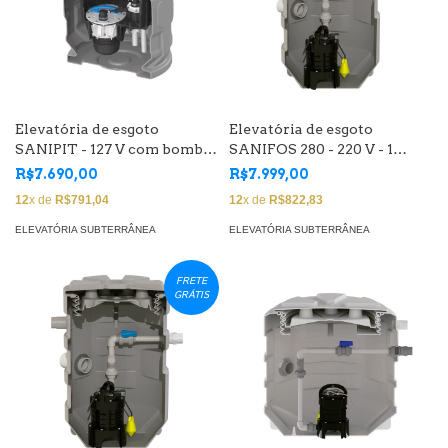
Elevatória de esgoto
Elevatória de esgoto
SANIPIT - 127 V com bomba
SANIFOS 280 - 220 V - 1
trituradora de 2V
bomba vórtex de 2 CV
R$7.690,00
R$7.999,00
12
x de
R$791,04
12
x de
R$822,83
ELEVATÓRIA SUBTERRÂNEA
ELEVATÓRIA SUBTERRÂNEA
FRETE
GRÁTIS