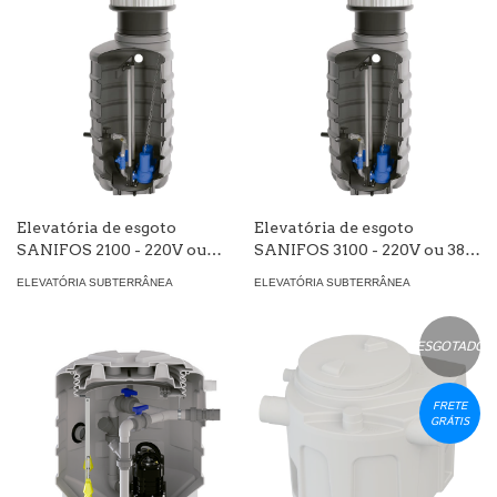
Elevatória de esgoto
Elevatória de esgoto
SANIFOS 2100 - 220V ou
SANIFOS 3100 - 220V ou 380
380V , vazão até 40 m3/h
V, vazão até 40 m3/h, altura
ELEVATÓRIA SUBTERRÂNEA
ELEVATÓRIA SUBTERRÂNEA
até 39 mca
ESGOTADO
FRETE
GRÁTIS