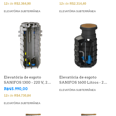
CV, vazão 11 m3/h
vazão 27 m3/h
12
x de
R$2.364,90
12
x de
R$2.314,40
ELEVATÓRIA SUBTERRÂNEA
ELEVATÓRIA SUBTERRÂNEA
Elevatória de esgoto
Elevatória de esgoto
SANIFOS 1300 - 220 V, 2
SANIFOS 1600 Litros - 2
bombas de 2 CV, vazão até
bombas 220 V ou 380 V,
R$45.990,00
ELEVATÓRIA SUBTERRÂNEA
27m3/h
vazão até 40 m3/h
12
x de
R$4.730,84
ELEVATÓRIA SUBTERRÂNEA