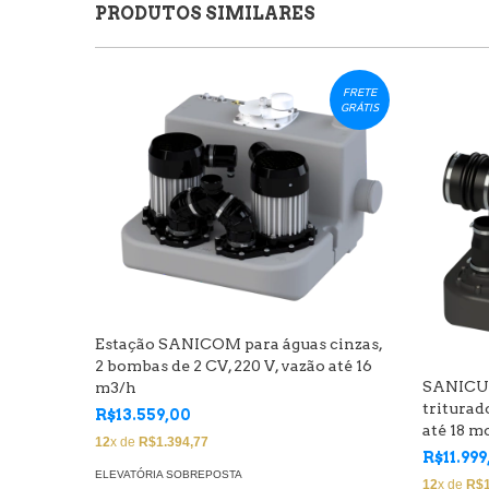
PRODUTOS SIMILARES
FRETE
GRÁTIS
Estação SANICOM para águas cinzas,
2 bombas de 2 CV, 220 V, vazão até 16
SANICUB
m3/h
triturad
R$13.559,00
até 18 m
12
x de
R$1.394,77
R$11.999
ELEVATÓRIA SOBREPOSTA
12
x de
R$1