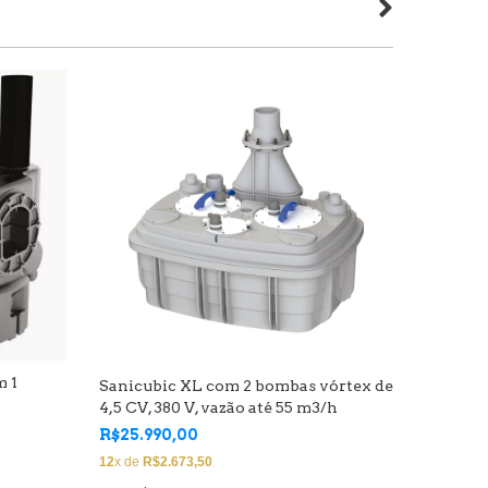
m 1
Sanicubic XL com 2 bombas vórtex de
SANICUB
4,5 CV, 380 V, vazão até 55 m3/h
400 V, v
R$25.990,00
ELEVATÓR
12
x de
R$2.673,50