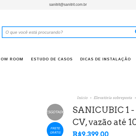
sanitrit@sanitrit.com.br
HOW ROOM
ESTUDO DE CASOS
DICAS DE INSTALAÇÃO
Início
-
Elevatória sobreposta
-
SANICUBIC 1 - 
ESGOTADO
CV, vazão até 
FRETE
R$9.399,00
GRÁTIS