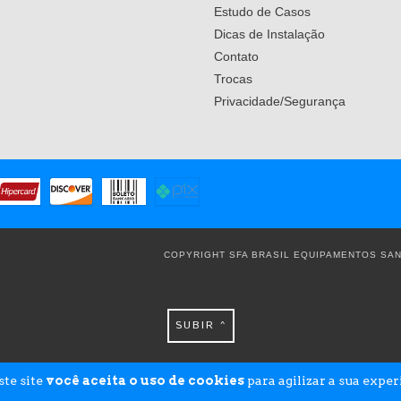
Estudo de Casos
Dicas de Instalação
Contato
Trocas
Privacidade/Segurança
COPYRIGHT SFA BRASIL EQUIPAMENTOS SANI
SUBIR ^
ste site
você aceita o uso de cookies
para agilizar a sua expe