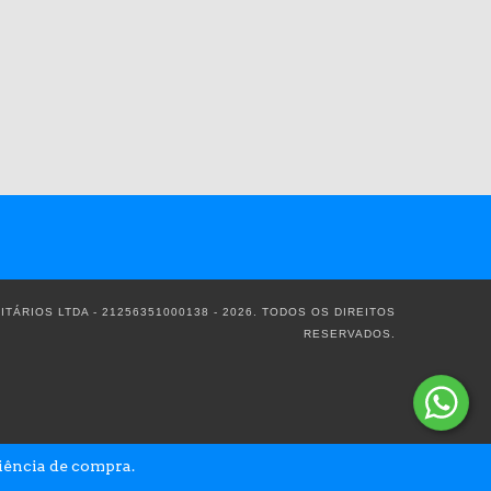
TÁRIOS LTDA - 21256351000138 - 2026. TODOS OS DIREITOS
RESERVADOS.
riência de compra.