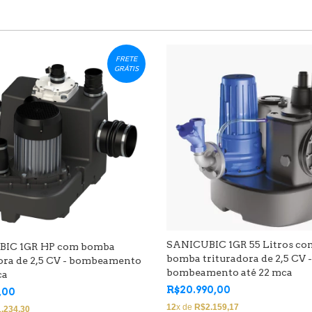
FRETE
GRÁTIS
SANICUBIC 1GR 55 Litros co
IC 1GR HP com bomba
bomba trituradora de 2,5 CV -
ora de 2,5 CV - bombeamento
bombeamento até 22 mca
ca
R$20.990,00
,00
12
x de
R$2.159,17
.234,30